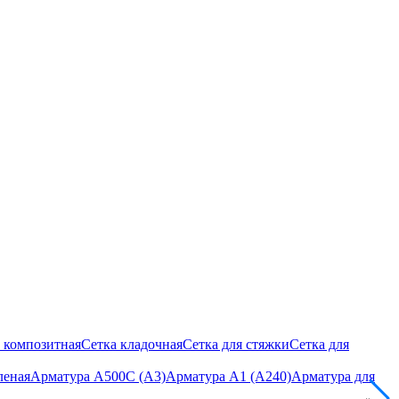
 композитная
Сетка кладочная
Сетка для стяжки
Сетка для
леная
Арматура А500С (А3)
Арматура А1 (А240)
Арматура для