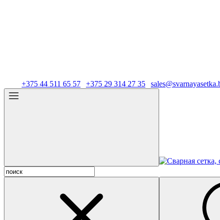
Тел.:
+375 44 511 65 57
|
+375 29 314 27 35
|
sales@svarnayasetka.