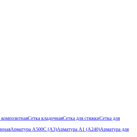
 композитная
Сетка кладочная
Сетка для стяжки
Сетка для
леная
Арматура А500С (А3)
Арматура А1 (А240)
Арматура для