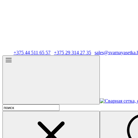
Тел.:
+375 44 511 65 57
|
+375 29 314 27 35
|
sales@svarnayasetka.