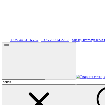
Тел.:
+375 44 511 65 57
|
+375 29 314 27 35
|
sales@svarnayasetka.