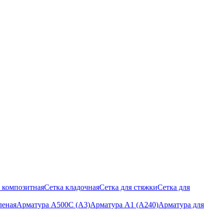
 композитная
Сетка кладочная
Сетка для стяжки
Сетка для
леная
Арматура А500С (А3)
Арматура А1 (А240)
Арматура для